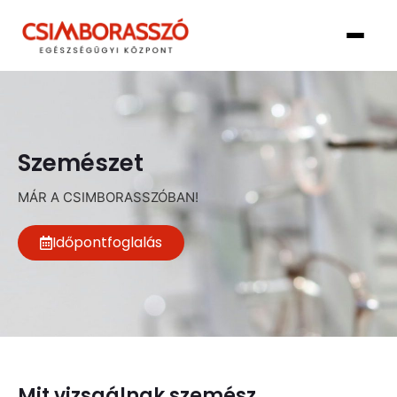
Szemészet
MÁR A CSIMBORASSZÓBAN!
Időpontfoglalás
Mit vizsgálnak szemész