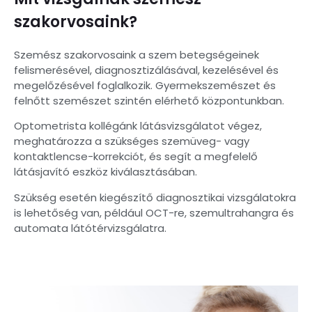
szakorvosaink?
Szemész szakorvosaink a szem betegségeinek
felismerésével, diagnosztizálásával, kezelésével és
megelőzésével foglalkozik. Gyermekszemészet és
felnőtt szemészet szintén elérhető központunkban.
Optometrista kollégánk látásvizsgálatot végez,
meghatározza a szükséges szemüveg- vagy
kontaktlencse-korrekciót, és segít a megfelelő
látásjavító eszköz kiválasztásában.
Szükség esetén kiegészítő diagnosztikai vizsgálatokra
is lehetőség van, például OCT-re, szemultrahangra és
automata látótérvizsgálatra.