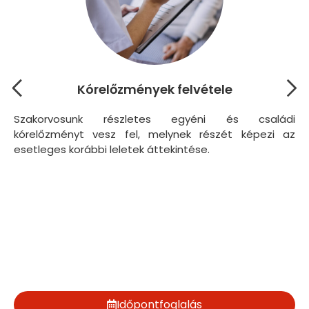
Kórelőzmények felvétele
Szakorvosunk részletes egyéni és családi
A 
kórelőzményt vesz fel, melynek részét képezi az
fé
esetleges korábbi leletek áttekintése.
át
sz
sz
Időpontfoglalás