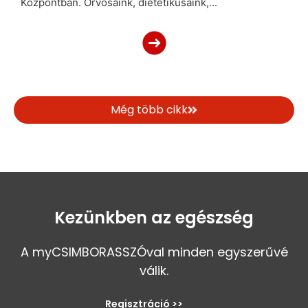
Központban. Orvosaink, dietetikusaink,...
Még több cikk
Kezünkben az egészség
A myCSIMBORASSZÓval minden egyszerűvé
válik.
Regisztráció >>