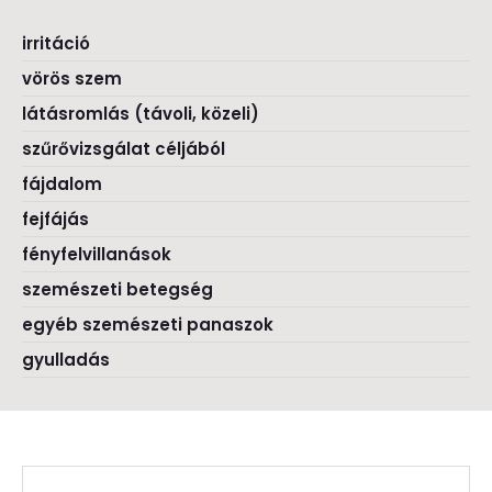
irritáció
vörös szem
látásromlás (távoli, közeli)
szűrővizsgálat céljából
fájdalom
fejfájás
fényfelvillanások
szemészeti betegség
egyéb szemészeti panaszok
gyulladás