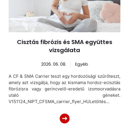
Cisztás fibrózis és SMA együttes
vizsgálata
2026. 06. 08.
Egyéb
A CF & SMA Carrier teszt egy hordozósági szűrőteszt,
amely azt vizsgálja, hogy az kismama hordoz-ecisztás
fibrózisra vagy gerincvelő-eredetű izomsorvadásra
utaló géneket.
V151124_NIPT_CFSMA_carrier_flyer_HULetöltés...