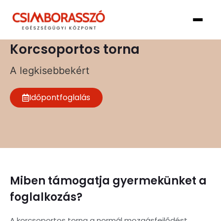
Korcsoportos torna
A legkisebbekért
Időpontfoglalás
Miben támogatja gyermekünket a
foglalkozás?
A korcsoportos torna a normál mozgásfejlődést