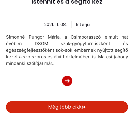
Istenhit és a segítő kéz
2021. 11. 08.
Interjú
Simonné Pungor Mária, a Csimborasszó elmúlt hat
évében DSGM szak-gyógytornászként és
egészségfejlesztőként sok-sok embernek nyújtott segítő
kezet a szó szoros és átvitt értelmében is. Marcsi (ahogy
mindenki szólítja) már...
Még több cikk