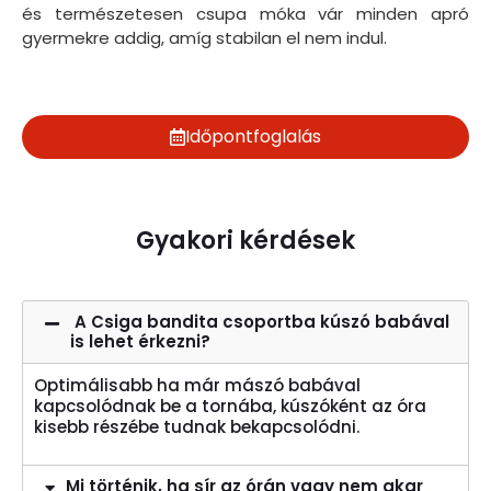
le
és természetesen csupa móka vár minden apró
ug
gyermekre addig, amíg stabilan el nem indul.
sz
Időpontfoglalás
Gyakori kérdések
A Csiga bandita csoportba kúszó babával
is lehet érkezni?
Optimálisabb ha már mászó babával
kapcsolódnak be a tornába, kúszóként az óra
kisebb részébe tudnak bekapcsolódni.
Mi történik, ha sír az órán vagy nem akar