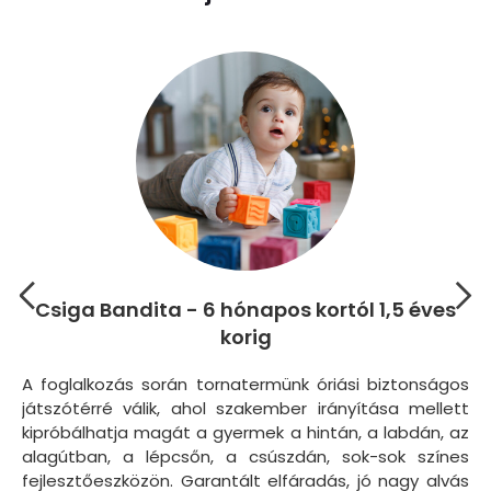
Csiga Bandita - 6 hónapos kortól 1,5 éves
korig
Az
cs
A foglalkozás során tornatermünk óriási biztonságos
má
játszótérré válik, ahol szakember irányítása mellett
ny
kipróbálhatja magát a gyermek a hintán, a labdán, az
to
alagútban, a lépcsőn, a csúszdán, sok-sok színes
ka
fejlesztőeszközön. Garantált elfáradás, jó nagy alvás