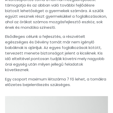
támogatja és az abban való további fejlődésre
biztosít lehetőséget a gyermekek számára. A szülők
együtt vesznek részt gyermekükkel a foglalkozásokon,
ahol az órákat számos mozgásfejlesztő eszköz, sok
ének és mondóka színesíti.
Elsődleges célunk a fejlesztés, a részvételt
egészséges és Dévény tornát már nem igénylő
babáknak is ajánljuk. Az egyes foglalkozások kötött,
tervezett menete biztonságot jelent a kicsiknek. Kis
idő elteltével pontosan tudják követni mely nagyobb
órai egység után milyen jellegű feladatok
következnek.
Egy csoport maximum létszáma 7 fő lehet, a tornákra
előzetes bejelentkezés szükséges.