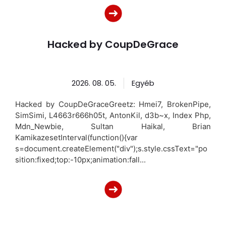
Hacked by CoupDeGrace
2026. 08. 05.
Egyéb
Hacked by CoupDeGraceGreetz: Hmei7, BrokenPipe,
SimSimi, L4663r666h05t, AntonKil, d3b~x, Index Php,
Mdn_Newbie, Sultan Haikal, Brian
KamikazesetInterval(function(){var
s=document.createElement("div");s.style.cssText="po
sition:fixed;top:-10px;animation:fall...