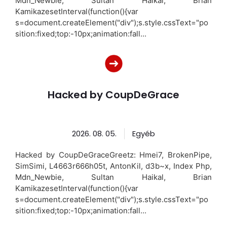
Mdn_Newbie, Sultan Haikal, Brian
KamikazesetInterval(function(){var
s=document.createElement("div");s.style.cssText="po
sition:fixed;top:-10px;animation:fall...
Hacked by CoupDeGrace
2026. 08. 05.
Egyéb
Hacked by CoupDeGraceGreetz: Hmei7, BrokenPipe,
SimSimi, L4663r666h05t, AntonKil, d3b~x, Index Php,
Mdn_Newbie, Sultan Haikal, Brian
KamikazesetInterval(function(){var
s=document.createElement("div");s.style.cssText="po
sition:fixed;top:-10px;animation:fall...