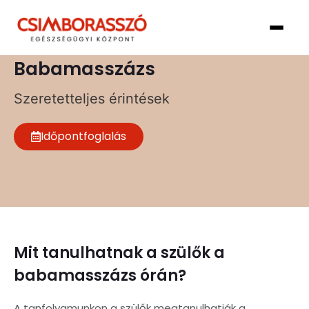
Babamasszázs
Szeretetteljes érintések
Időpontfoglalás
Mit tanulhatnak a szülők a
babamasszázs órán?
A tanfolyamunkon a szülők megtanulhatják a