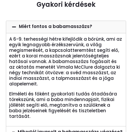
Gyakori kérdések
Miért fontos a babamasszázs?
A 6-9. terhességi hétre kifejlődik a bőrünk, ami az
egyik legnagyobb érzékszervünk, a világ
megismerését, a kapcsolatteremtést segíti elő,
ezért a korai masszázsnak jelentőségteljes
hatásai vannak. A babamasszázs fogásait és
az oktatás menetét Vimala McClure dolgozta ki
négy technikát ötvözve: a svéd masszázst, az
indiai masszázst, a talpmasszázst és a jóga
alapelemeit.
Elméleti és főként gyakorlati tudás átadására
törekszünk, ami a baba mindennapjait, fizikai
jóllétét segíti elő, megtanítva a szülőknek a
baba jelzéseinek figyelését és tiszteletben
tartását.
Mikortól javasolt a babamasszázs végzése?