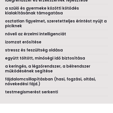
idegrendszer és érzékszervek fejlesztése
a szülő és gyermeke közötti kötődés
kialakításának támogatása
osztatlan figyelmet, szeretetteljes érintést nyújt a
piciknek
növeli az érzelmi intelligenciát
izomzat erősítése
stressz és feszültség oldása
együtt töltött, minőségi idő biztosítása
a keringés, a légzőrendszer, a bélrendszer
működésének segítése
fájdalomcsillapításban (hasi, fogzási, oltási,
növekedési fájd.)
testmegismerést serkenti