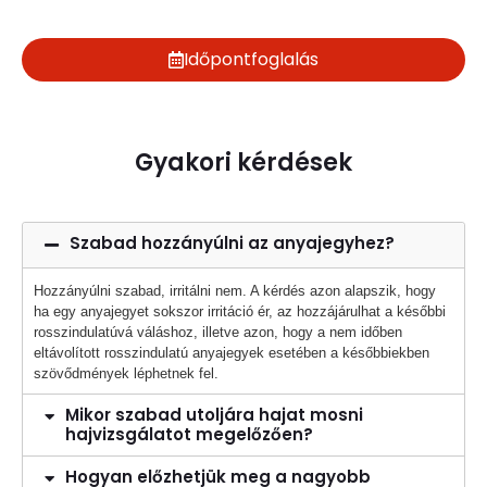
Időpontfoglalás
Gyakori kérdések
Szabad hozzányúlni az anyajegyhez?
Hozzányúlni szabad, irritálni nem. A kérdés azon alapszik, hogy
ha egy anyajegyet sokszor irritáció ér, az hozzájárulhat a későbbi
rosszindulatúvá váláshoz, illetve azon, hogy a nem időben
eltávolított rosszindulatú anyajegyek esetében a későbbiekben
szövődmények léphetnek fel.
Mikor szabad utoljára hajat mosni
hajvizsgálatot megelőzően?
Hogyan előzhetjük meg a nagyobb