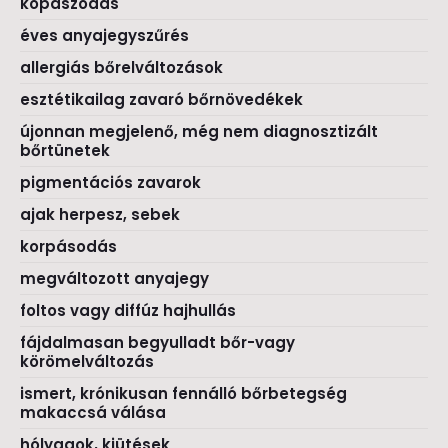
kopaszodás
éves anyajegyszűrés
allergiás bőrelváltozások
esztétikailag zavaró bőrnövedékek
újonnan megjelenő, még nem diagnosztizált
bőrtünetek
pigmentációs zavarok
ajak herpesz, sebek
korpásodás
megváltozott anyajegy
foltos vagy diffúz hajhullás
fájdalmasan begyulladt bőr-vagy
körömelváltozás
ismert, krónikusan fennálló bőrbetegség
makaccsá válása
hólyagok, kiütések