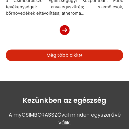
a Csimborasszó Egészségügyi Központban. Főbb
tevékenységei: anyajegyszűrés; szemölcsök,
bőrnövedékek eltávolítása; atheroma...
Még több cikk
Kezünkben az egészség
A myCSIMBORASSZÓval minden egyszerűvé
válik.