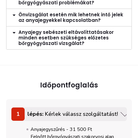
bőrgyógyászati problémákat?
Önvizsgálat esetén mik lehetnek intő jelek
az anyajegyekkel kapcsolatban?
Anyajegy sebészeti eltávolíttatásakor
minden esetben szükséges előzetes
bőrgyógyászati vizsgálat?
Időpontfoglalás
1
lépés:
Kérlek válassz szolgáltatást!
Anyajegyszűrés -
31 500 Ft
Felnőtt bőrgyógyászati szakorvosi alap