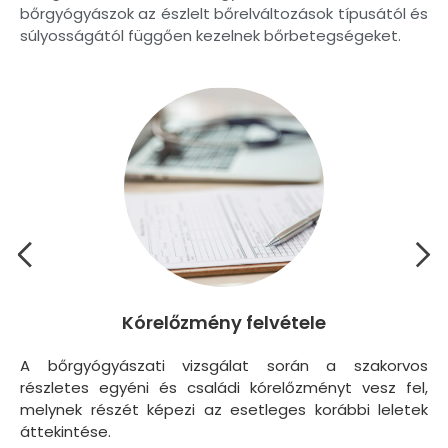
bőrgyógyászok az észlelt bőrelváltozások típusától és
súlyosságától függően kezelnek bőrbetegségeket.
Kórelőzmény felvétele
A bőrgyógyászati vizsgálat során a szakorvos
A 
részletes egyéni és családi kórelőzményt vesz fel,
me
melynek részét képezi az esetleges korábbi leletek
áttekintése.