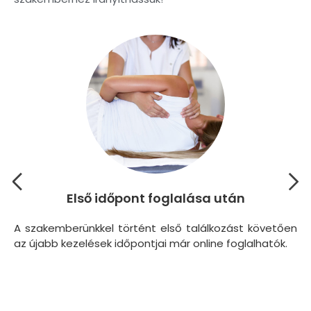
Első időpont foglalása után
A szakemberünkkel történt első találkozást követően
A 
az újabb kezelések időpontjai már online foglalhatók.
te
ma
íz
kö
gy