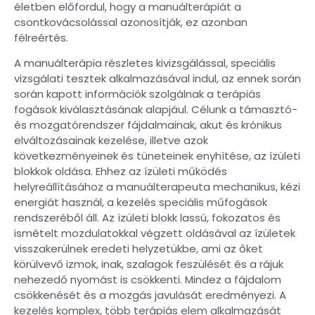
életben előfordul, hogy a manuálterápiát a
csontkovácsolással azonosítják, ez azonban
félreértés.
A manuálterápia részletes kivizsgálással, speciális
vizsgálati tesztek alkalmazásával indul, az ennek során
során kapott információk szolgálnak a terápiás
fogások kiválasztásának alapjául. Célunk a támasztó-
és mozgatórendszer fájdalmainak, akut és krónikus
elváltozásainak kezelése, illetve azok
következményeinek és tüneteinek enyhítése, az ízületi
blokkok oldása. Ehhez az ízületi működés
helyreállításához a manuálterapeuta mechanikus, kézi
energiát használ, a kezelés speciális műfogások
rendszeréből áll. Az ízületi blokk lassú, fokozatos és
ismételt mozdulatokkal végzett oldásával az ízületek
visszakerülnek eredeti helyzetükbe, ami az őket
körülvevő izmok, inak, szalagok feszülését és a rájuk
nehezedő nyomást is csökkenti. Mindez a fájdalom
csökkenését és a mozgás javulását eredményezi. A
kezelés komplex, több terápiás elem alkalmazását