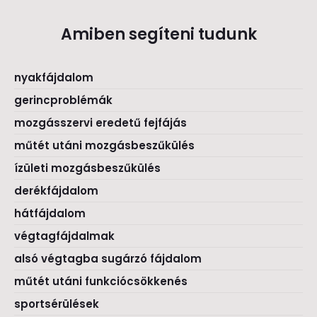
Amiben segíteni tudunk
nyakfájdalom
gerincproblémák
mozgásszervi eredetű fejfájás
műtét utáni mozgásbeszűkülés
ízületi mozgásbeszűkülés
derékfájdalom
hátfájdalom
végtagfájdalmak
alsó végtagba sugárzó fájdalom
műtét utáni funkciócsökkenés
sportsérülések