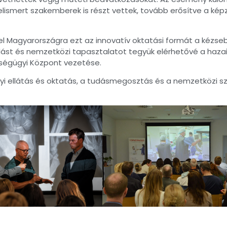
elismert szakemberek is részt vettek, tovább erősítve a ké
el Magyarországra ezt az innovatív oktatási formát a kézse
dást és nemzetközi tapasztalatot tegyük elérhetővé a haza
ségügyi Központ vezetése.
yi ellátás és oktatás, a tudásmegosztás és a nemzetközi s