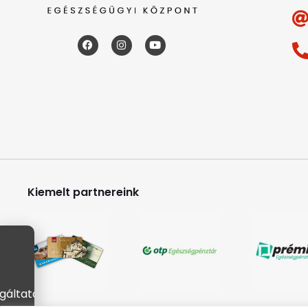
Kiemelt partnereink
gáltatásaink