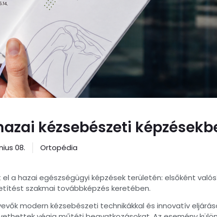
hazai kézsebészeti képzésekb
nius 08.
Ortopédia
el a hazai egészségügyi képzések területén: elsőként való
vetítést szakmai továbbképzés keretében.
vők modern kézsebészeti technikákkal és innovatív eljárás
követhettek végig műtéti beavatkozásokat. Az esemény kül