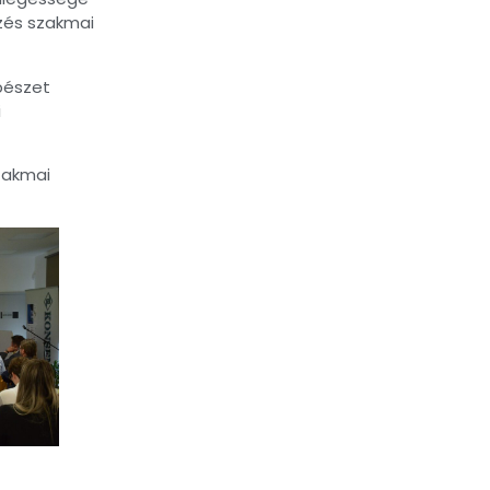
pzés szakmai
bészet
i
zakmai