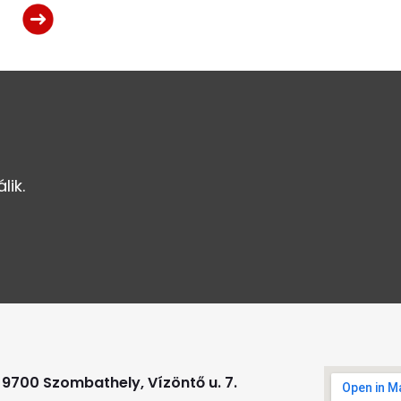
ik.
9700 Szombathely, Vízöntő u. 7.