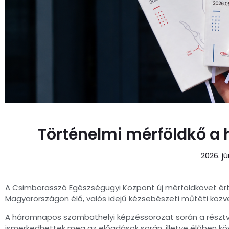
Történelmi mérföldkő a 
2026. jú
A Csimborasszó Egészségügyi Központ új mérföldkövet ért 
Magyarországon élő, valós idejű kézsebészeti műtéti köz
A háromnapos szombathelyi képzéssorozat során a résztve
ismerkedhettek meg az előadások során, illetve élőben 