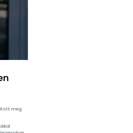
en
sított meg
okkal
önlegessége