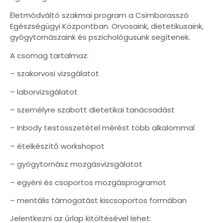
Életmódváltó szakmai program a Csimborasszó
Egészségügyi Központban. Orvosaink, dietetikusaink,
gyógytornászaink és pszichológusunk segítenek.
A csomag tartalmaz:
– szakorvosi vizsgálatot
– laborvizsgálatot
– személyre szabott dietetikai tanácsadást
– Inbody testösszetétel mérést több alkalommal
– ételkészítő workshopot
– gyógytornász mozgásvizsgálatot
– egyéni és csoportos mozgásprogramot
– mentális támogatást kiscsoportos formában
Jelentkezni az űrlap kitöltésével lehet: