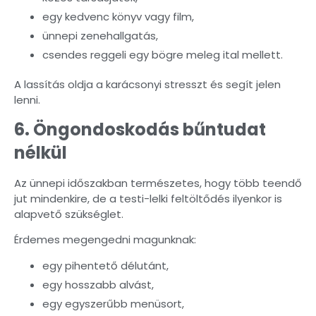
egy kedvenc könyv vagy film,
ünnepi zenehallgatás,
csendes reggeli egy bögre meleg ital mellett.
A lassítás oldja a karácsonyi stresszt és segít jelen
lenni.
6. Öngondoskodás bűntudat
nélkül
Az ünnepi időszakban természetes, hogy több teendő
jut mindenkire, de a testi-lelki feltöltődés ilyenkor is
alapvető szükséglet.
Érdemes megengedni magunknak:
egy pihentető délutánt,
egy hosszabb alvást,
egy egyszerűbb menüsort,