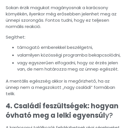
Sokan érzik magukat magányosnak a karácsony
környékén, ilyenkor még erősebben jelenhet meg az
ünnepi szorongás. Fontos tudni, hogy ez teljesen
normális reakció.
Segíthet:
támogató emberekkel beszélgetni,
valamilyen közösségi programba bekapcsolódni,
vagy egyszerűen elfogadni, hogy az érzés jelen
van, de nem határozza meg az ünnep egészét.
A mentális egészség akkor is megőrizhető, ha az
ünnep nem a megszokott „nagy családi” formában
telik.
4. Családi feszültségek: hogyan
óvható meg a lelki egyensúl
y?
A karácsonyi találkozók felidézhetnek régi sérelmeket,