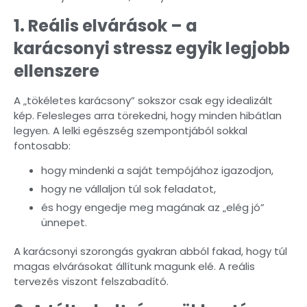
1. Reális elvárások – a
karácsonyi stressz egyik legjobb
ellenszere
A „tökéletes karácsony” sokszor csak egy idealizált
kép. Felesleges arra törekedni, hogy minden hibátlan
legyen. A lelki egészség szempontjából sokkal
fontosabb:
hogy mindenki a saját tempójához igazodjon,
hogy ne vállaljon túl sok feladatot,
és hogy engedje meg magának az „elég jó”
ünnepet.
A karácsonyi szorongás gyakran abból fakad, hogy túl
magas elvárásokat állítunk magunk elé. A reális
tervezés viszont felszabadító.