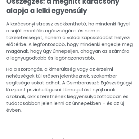
Összegzés: a meghitt karácsony
alapja a lelki egyensúly
A karácsonyi stressz csökkenthető, ha mindenki figyel
a saját mentális egészségére, és nem a
tökéletességet, hanem a valódi kapcsolódást helyezi
előtérbe. A legfontosabb, hogy mindenki engedje meg
magának, hogy úgy ünnepeljen, ahogyan az számára
a legnyugodtabb és legönazonosabb.
Ha a szorongás, a kimerültség vagy az érzelmi
nehézségek túl erősen jelentkeznek, szakember
segítsége sokat adhat. A Csimborasszó Egészségügyi
Központ pszichológusai támogatást nyújtanak
azoknak, akik szeretnének kiegyensúlyozottabban és
tudatosabban jelen lenni az ünnepekben – és az új
évben.