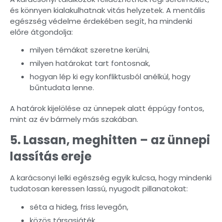
és könnyen kialakulhatnak vitás helyzetek. A mentális
egészség védelme érdekében segít, ha mindenki
előre átgondolja:
milyen témákat szeretne kerülni,
milyen határokat tart fontosnak,
hogyan lép ki egy konfliktusból anélkül, hogy
bűntudata lenne.
A határok kijelölése az ünnepek alatt éppúgy fontos,
mint az év bármely más szakában.
5. Lassan, meghitten – az ünnepi
lassítás ereje
A karácsonyi lelki egészség egyik kulcsa, hogy mindenki
tudatosan keressen lassú, nyugodt pillanatokat:
séta a hideg, friss levegőn,
közös társasjáték,