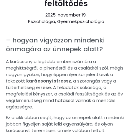
feltöltődés
2025. november 19.
Pszichológia, Gyermekpszichológia
– hogyan vigyázzon mindenki
önmagára az ünnepek alatt?
A karácsony a legtöbb ember számára a
meghittségről, a pihenésről és a családról szól, mégis
nagyon gyakori, hogy éppen ilyenkor jelentkezik a
fokozott
karácsonyi stressz
, a szorongás vagy a
túlterheltség érzése. A feladatok sokasága, a
megfelelési kényszer, a családi feszültségek és az év
végi kimerültség mind hatással vannak a mentális
egészségre.
Ez a cikk abban segít, hogy az ünnepek alatt mindenki
jobban figyeljen saját lelki egyensúlyára, és olyan
karácsonyt teremtsen, amely valóban feltölt.