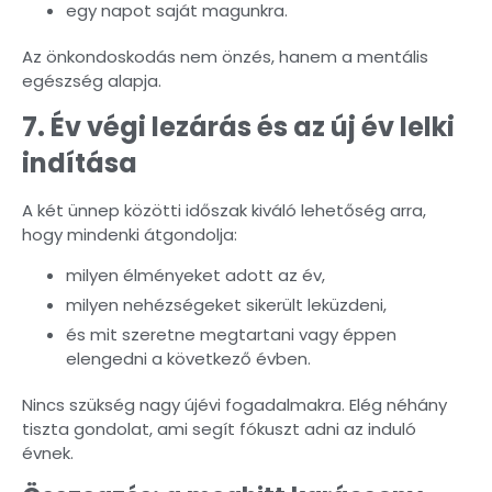
egy napot saját magunkra.
Az önkondoskodás nem önzés, hanem a mentális
egészség alapja.
7. Év végi lezárás és az új év lelki
indítása
A két ünnep közötti időszak kiváló lehetőség arra,
hogy mindenki átgondolja:
milyen élményeket adott az év,
milyen nehézségeket sikerült leküzdeni,
és mit szeretne megtartani vagy éppen
elengedni a következő évben.
Nincs szükség nagy újévi fogadalmakra. Elég néhány
tiszta gondolat, ami segít fókuszt adni az induló
évnek.