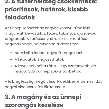
2. A túlterheltség csökkentése:
prioritások, határok, kisebb
feladatok
Az ünnepi időszakban nagyon könnyű túlvállalni
magunkat: bevásárlás, főzés, takarítás, ajándékok,
programok. A karácsonyi stressz csökkentését
nagyban segíti, ha mindenki tudatosítja:
Nem kell mindent egyedül megoldani.
A feladatok megoszthatók.
A kevesebb néha több – egy szerényebb, de
nyugodtabb ünnep sokkal többet ad.
A lelki egészség megőrzése érdekében érdemes időt
hagyni pihenésre, feltöltődésre is.
3. A magány és az ünnepi
szorongás kezelés
e