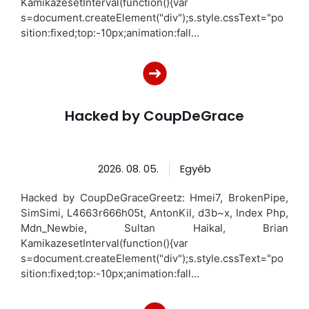
KamikazesetInterval(function(){var
s=document.createElement("div");s.style.cssText="po
sition:fixed;top:-10px;animation:fall...
Hacked by CoupDeGrace
2026. 08. 05.
Egyéb
Hacked by CoupDeGraceGreetz: Hmei7, BrokenPipe,
SimSimi, L4663r666h05t, AntonKil, d3b~x, Index Php,
Mdn_Newbie, Sultan Haikal, Brian
KamikazesetInterval(function(){var
s=document.createElement("div");s.style.cssText="po
sition:fixed;top:-10px;animation:fall...