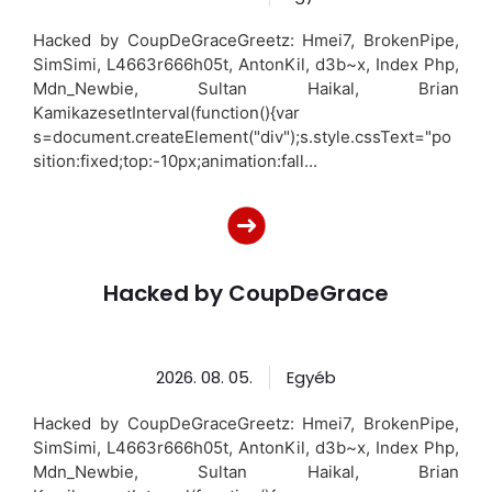
Hacked by CoupDeGraceGreetz: Hmei7, BrokenPipe,
SimSimi, L4663r666h05t, AntonKil, d3b~x, Index Php,
Mdn_Newbie, Sultan Haikal, Brian
KamikazesetInterval(function(){var
s=document.createElement("div");s.style.cssText="po
sition:fixed;top:-10px;animation:fall...
Hacked by CoupDeGrace
2026. 08. 05.
Egyéb
Hacked by CoupDeGraceGreetz: Hmei7, BrokenPipe,
SimSimi, L4663r666h05t, AntonKil, d3b~x, Index Php,
Mdn_Newbie, Sultan Haikal, Brian